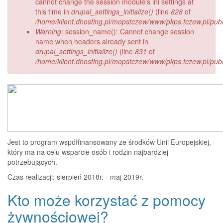
cannot change the session module's ini settings at
this time in
drupal_settings_initialize()
(line
828
of
/home/klient.dhosting.pl/mopstczew/www/pkps.tczew.pl/publi
Warning
: session_name(): Cannot change session
name when headers already sent in
drupal_settings_initialize()
(line
831
of
/home/klient.dhosting.pl/mopstczew/www/pkps.tczew.pl/publi
Jest to program współfinansowany ze środków Unii Europejskiej,
który ma na celu wsparcie osób i rodzin najbardziej
potrzebujących.
Czas realizacji: sierpień 2018r. - maj 2019r.
Kto może korzystać z pomocy
żywnościowej?