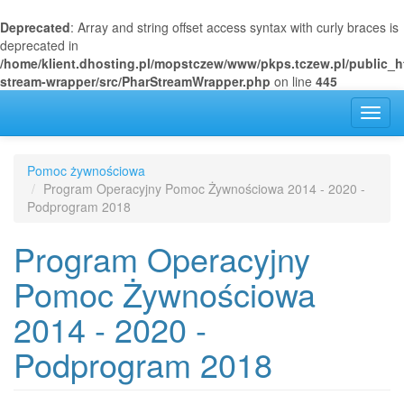
Deprecated
: Array and string offset access syntax with curly braces is
deprecated in
/home/klient.dhosting.pl/mopstczew/www/pkps.tczew.pl/public_h
stream-wrapper/src/PharStreamWrapper.php
on line
445
Przejdź
Toggl
do
navig
treści
Pomoc żywnościowa
Program Operacyjny Pomoc Żywnościowa 2014 - 2020 -
Podprogram 2018
Program Operacyjny
Pomoc Żywnościowa
2014 - 2020 -
Podprogram 2018